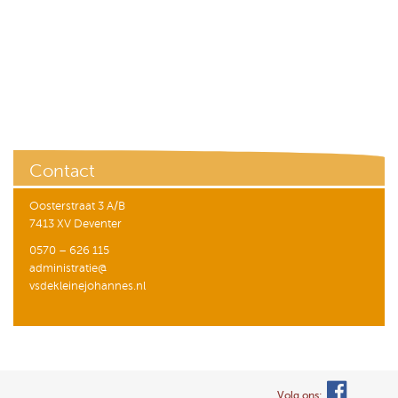
Contact
Oosterstraat 3 A/B
7413 XV Deventer
0570 – 626 115
administratie@
vsdekleinejohannes.nl
Volg ons: