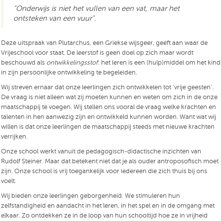
"Onderwijs is niet het vullen van een vat, maar het
ontsteken van een vuur".
Deze uitspraak van Plutarchus, een Griekse wijsgeer, geeft aan waar de
Vrijeschool voor staat. De leerstof is geen doel op zich maar wordt
beschouwd als
ontwikkelingsstof
: het leren is een (hulp)middel om het kind
in zijn persoonlijke ontwikkeling te begeleiden.
Wij streven ernaar dat onze leerlingen zich ontwikkelen tot 'vrije geesten'.
De vraag is niet alleen wat zij moeten kunnen en weten om zich in de onze
maatschappij te voegen. Wij stellen ons vooral de vraag welke krachten en
talenten in hen aanwezig zijn en ontwikkeld kunnen worden. Want wat wij
willen is dat onze leerlingen de maatschappij steeds met nieuwe krachten
verrijken.
Onze school werkt vanuit de pedagogisch-didactische inzichten van
Rudolf Steiner. Maar dat betekent niet dat je als ouder antroposofisch moet
zijn. Onze school is vrij toegankelijk voor iedereen die zich thuis bij ons
voelt.
Wij bieden onze leerlingen geborgenheid. We stimuleren hun
zelfstandigheid en aandacht in het leren, in het spel en in de omgang met
elkaar. Zo ontdekken ze in de loop van hun schooltijd hoe ze in vrijheid