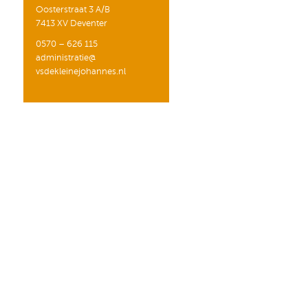
Oosterstraat 3 A/B
7413 XV Deventer
0570 – 626 115
administratie@
vsdekleinejohannes.nl